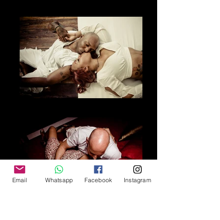
El amor
Los besos
Email
Whatsapp
Facebook
Instagram
Los colores