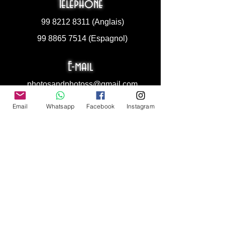
Téléphone
99 8212 8311
(Anglais)
99 8865 7514
(Espagnol)
E-mail
photosandphotoss@gmail.com
Email
Whatsapp
Facebook
Instagram
Photographe de mariage
/
Photographe de mariage à Cancún
|
Décontracté | boudoir
Profiter de la vie à travers l'objectif d'un appareil
photo et capturer la musique, la passion, la
sensualité, le sentiment et la chaleur du moment
dans une seule image. J'aime la vie à travers