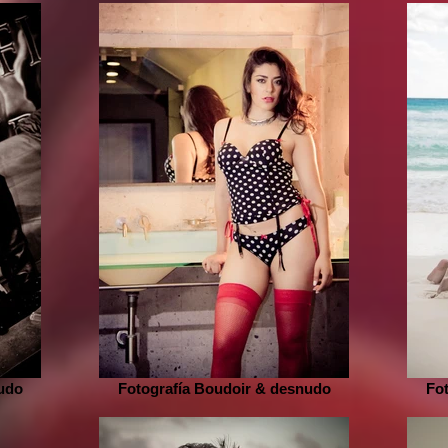
udo
Fotografía Boudoir & desnudo
Fo