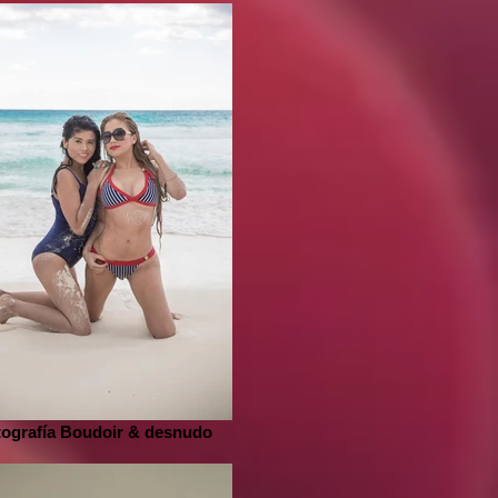
tografía Boudoir & desnudo