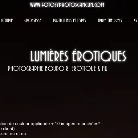
www.fotosyphotoscancun.com
COUPLE
GROSSESSE
PARTICULIERS ET LIVRES
TRASH THE DRESS
XV
LUMIÈRES ÉROTIQUES
PHOTOGRAPHIE BOUDOIR, EROTIQUE & NU
tion de couleur appliquée + 10 images retouchées*
 client).
semi-nu et nu.