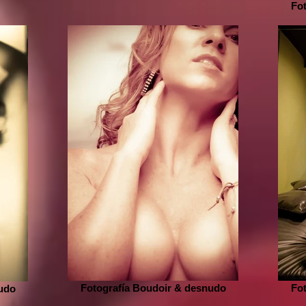
Fo
Fotografía Boudoir & desnudo
Fo
udo