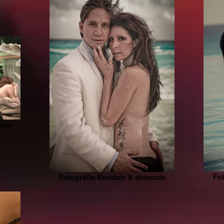
udo
Fo
Fotografía Boudoir & desnudo