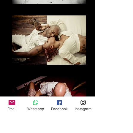
El amor
Los besos
Email
Whatsapp
Facebook
Instagram
Los colores