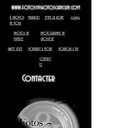
www.fotosyphotoscancun.com
À PROPOS
MARIAGES
JETER LA ROBE
couple
DE NOUS
PHOTOS DE
PHOTOGRAPHIE DE
FAMILLE
GROSSESSE
SWEET SEIZE
PORTRAIT & MODE
BOUDOIR & NU
CONTACT
EZ
Contacter