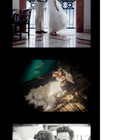
El beso
La luz