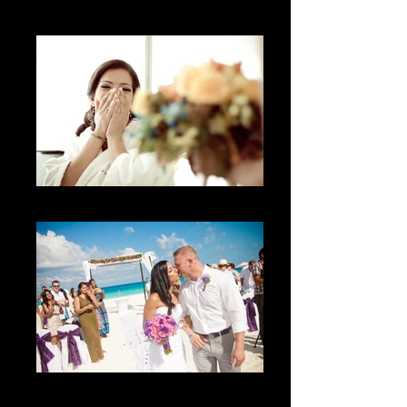
La alegría
The surprise
The kiss