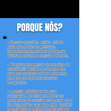
PORQUE NÓS?
- Nossas sessões
estão
criado
para que todas as pessoas,
independentemente da idade, se
divirtam durante a sessão de fotos.
- Procuramos prestar um serviço de
excelência desde o momento em
que nos contacta até ao momento
em que entregamos as suas
fotografias.
- A nossa prioridade é a sua
satisfação, por isso em todos os
momentos da sessão estamos a dar-
lhe instruções para que olhe
incrível
e você leva a melhor lembrança de