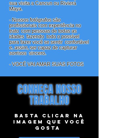
sua visita a Cancun ou Riviera
Maya.
- Nossos fotógrafos são
profissionais com experiência no
trato
com pessoas de todas as
idades
fazendo
todo o possível
para fazer você se sentir
confortável
e, assim, ser capaz de capturar
sorrisos
sincero.
- VOCÊ VAI AMAR SUAS FOTOS
CONHEÇA NOSSO
TRABALHO
Basta clicar na
imagem que você
gosta