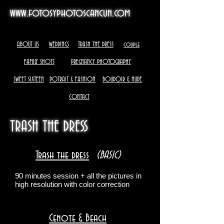
www.fotosyphotoscancun.com
ABOUT US
WEDDINGS
TRASH THE DRESS
couple
FAMILY SHOTS
PREGNANCY PHOTOGRAPHY
SWEET SIXTEEN
POTRAIT & FASHION
BOUDOIR & NUDE
CONTACT
TRASH THE DRESS
Trash the dress
(BASIC)
90 minutes session + all the pictures in
high resolution with color correction
Cenote & Beach