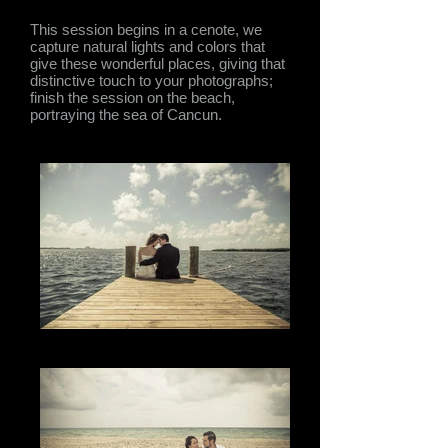
This session begins in a cenote, we
capture natural lights and colors that
give these wonderful places, giving that
distinctive touch to your photographs;
finish the session on the beach,
portraying the sea of​​ Cancun.
The Passion