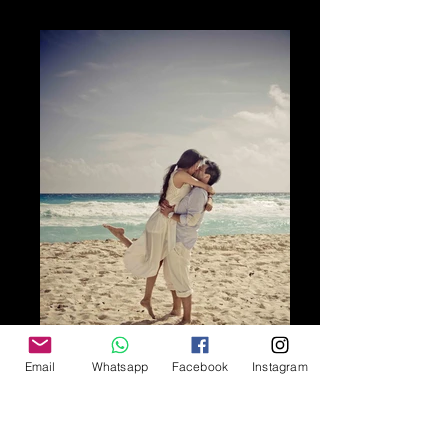
El disfrutar
Email
Whatsapp
Facebook
Instagram
El beso