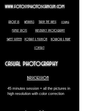
www.fotosyphotoscancun.com
ABOUT US
WEDDINGS
TRASH THE DRESS
couple
FAMILY SHOTS
PREGNANCY PHOTOGRAPHY
SWEET SIXTEEN
POTRAIT & FASHION
BOUDOIR & NUDE
CONTACT
casual photography
basicsession
45 minutes session + all the pictures in
high resolution with color correction