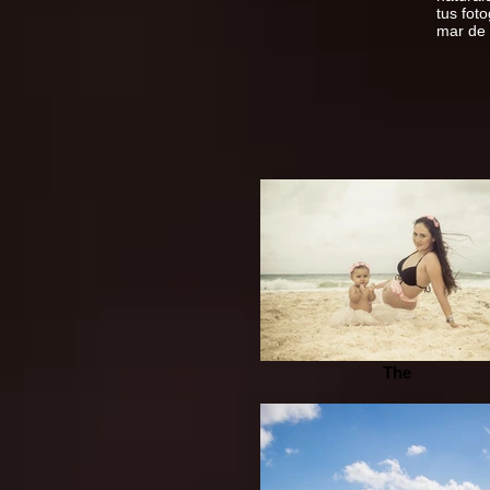
tus fot
mar de
The