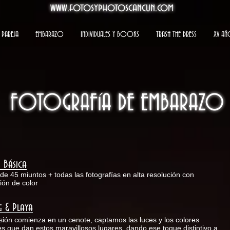
www.fotosyphotoscancun.com
PAREJA
EMBARAZO
INDIVIDUALES Y BOOKS
TRASH THE DRESS
XV AÑ
FOTOGRAFíA DE EMBARAZO
 Básica
de 45 miuntos + todas las fotografías en alta resolución con
ión de color
 & Playa
sión comienza en un cenote, captamos las luces y los colores
es que dan estos maravillosos lugares, dando ese toque distintivo a